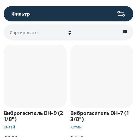
Фильтр
Сортировать
Цена - убывание
Цена - возрастание
Название - Я-А
Название - А-Я
Виброгаситель DH-9 (2
Виброгаситель DH-7 (1
1/8")
3/8")
Китай
Китай