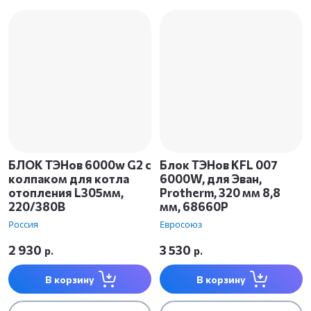
БЛОК ТЭНов 6000w G2 с
Блок ТЭНов KFL 007
колпаком для котла
6000W, для Эван,
отопления L305мм,
Protherm, 320 мм 8,8
220/380В
мм, 68660Р
Россия
Евросоюз
2 930
3 530
р.
р.
В корзину
В корзину