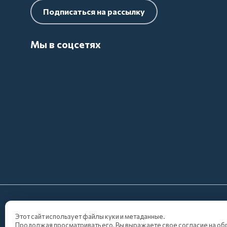
Подписаться на рассылку
Мы в соцсетях
2026 Фростгид ИНН: 3917056874 Вся предоставлен
ознакомительный характер и ни при каких обстояте
Этот сайт использует файлы куки и метаданные.
Продолжая просматривать его, Вы выражаете свое согласие на об