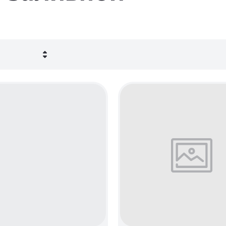
бывание
зрастание
- Я-А
- А-Я