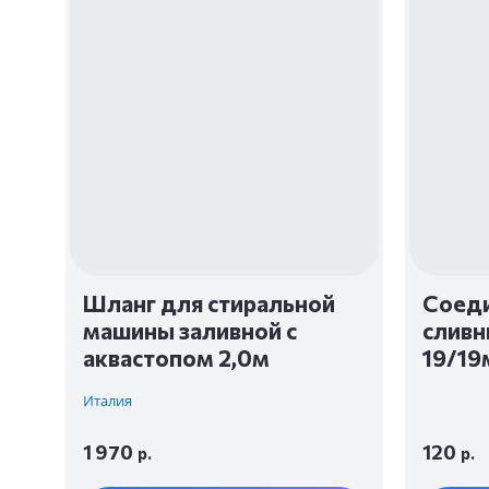
Шланг для стиральной
Соеди
машины заливной с
сливн
аквастопом 2,0м
19/1
Италия
1 970
120
р.
р.