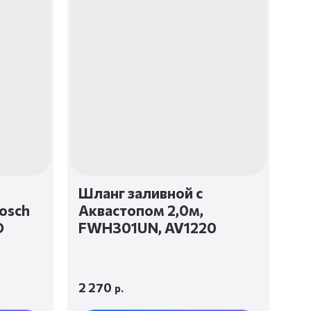
Шланг заливной с
osch
Аквастопом 2,0м,
O
FWH301UN, AV1220
2 270
р.