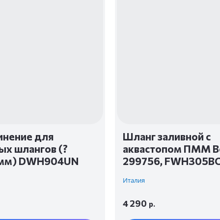
нение для
Шланг заливной с
ых шлангов (?
аквастопом ПММ B
9мм) DWH904UN
299756, FWH305B
Италия
4 290
р.