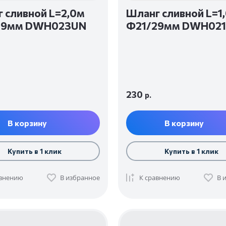
 сливной L=2,0м
Шланг сливной L=1
29мм DWH023UN
Ф21/29мм DWH02
230
р.
В корзину
В корзину
Купить в 1 клик
Купить в 1 клик
авнению
В избранное
К сравнению
В 