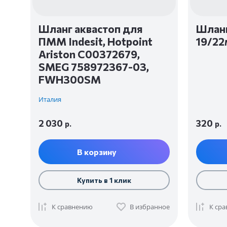
Шланг аквастоп для
Шланг
ПММ Indesit, Hotpoint
19/2
Ariston C00372679,
SMEG 758972367-03,
FWH300SM
Италия
2 030
320
р.
р.
В корзину
Купить в 1 клик
К сравнению
В избранное
К ср