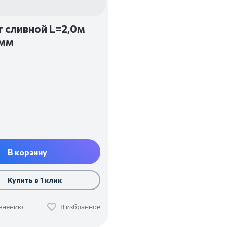
 сливной L=2,0м
2мм
В корзину
Купить в 1 клик
авнению
В избранное