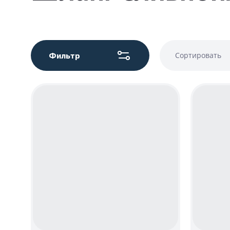
Фильтр
Сортировать
Цена - у
Цена - во
Название 
Название 