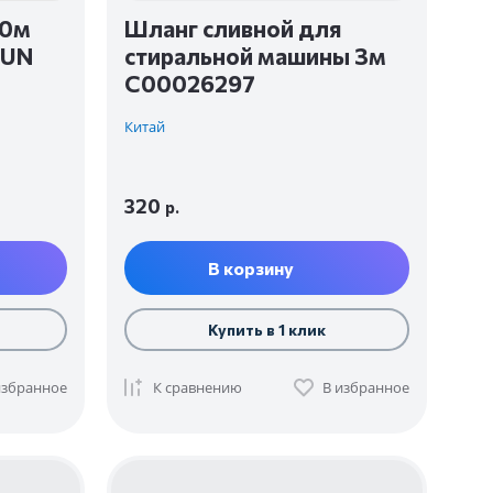
,0м
Шланг сливной для
1UN
стиральной машины 3м
C00026297
Китай
320
р.
В корзину
Купить в 1 клик
избранное
К сравнению
В избранное