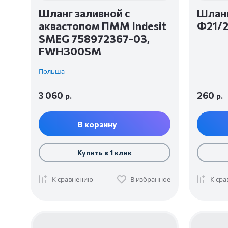
Шланг заливной с
Шланг
аквастопом ПММ Indesit
Ф21/
SMEG 758972367-03,
FWH300SM
Польша
3 060
260
р.
р.
В корзину
Купить в 1 клик
К сравнению
В избранное
К ср