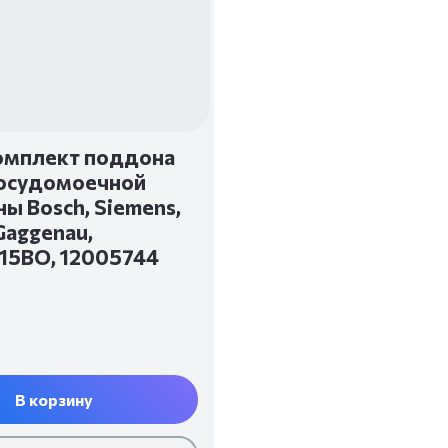
омплект поддона
осудомоечной
ы Bosch, Siemens,
 Gaggenau,
15BO, 12005744
В корзину