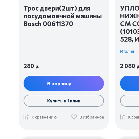
Трос двери(2шт) для
УПЛО
посудомоечной машины
НИЖН
Bosch 00611370
СМ С
(1010
528, 
Италия
280
2 080
р.
р
В корзину
Купить в 1 клик
К сравнению
В избранное
К ср