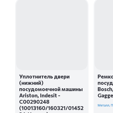
Уплотнитель двери
Ремко
(нижний)
посу
посудомоечной машины
Bosch,
Ariston, Indesit -
Gagge
C00290248
Металл, 
(10013160/160321/01452