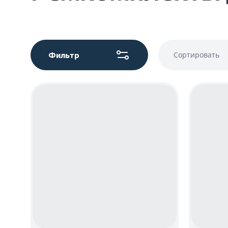
Фильтр
Сортировать
Цена - у
Цена - во
Название 
Название 