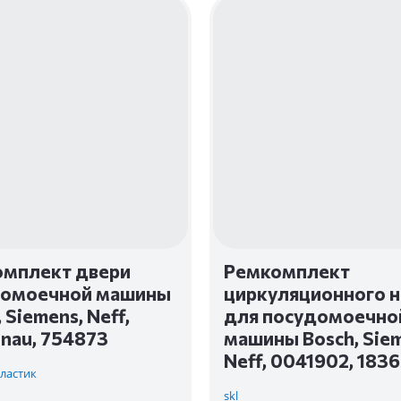
мплект двери
Ремкомплект
домоечной машины
циркуляционного н
 Siemens, Neff,
для посудомоечно
nau, 754873
машины Bosch, Siem
Neff, 0041902, 183
Пластик
skl