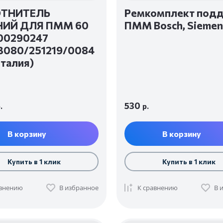
ТНИТЕЛЬ
Ремкомплект под
ИЙ ДЛЯ ПММ 60
ПММ Bosch, Siemen
00290247
3080/251219/0084
Италия)
530
.
р.
В корзину
В корзину
Купить в 1 клик
Купить в 1 клик
авнению
В избранное
К сравнению
В 