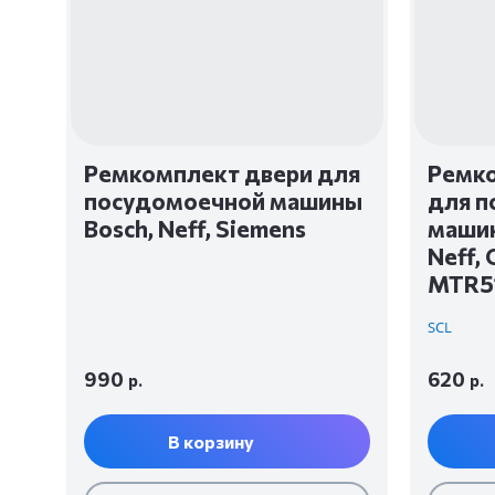
Ремкомплект двери для
Ремк
посудомоечной машины
для п
Bosch, Neff, Siemens
машин
Neff,
MTR5
SCL
990
620
р.
р.
В корзину