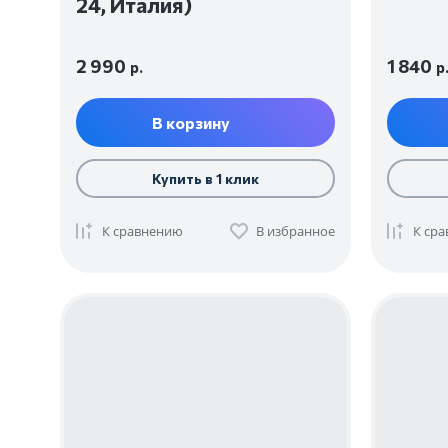
24, Италия)
2 990
1 840
р.
р
В корзину
Купить в 1 клик
К сравнению
В избранное
К ср