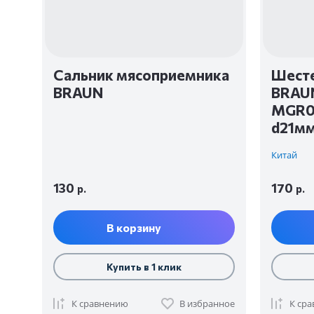
Сальник мясоприемника
Шесте
BRAUN
BRAU
MGR0
d21м
Китай
130
170
р.
р.
В корзину
Купить в 1 клик
К сравнению
В избранное
К ср