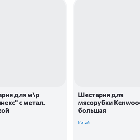
рня для м\р
Шестерня для
некс" с метал.
мясорубки Kenwoo
кой
большая
Китай