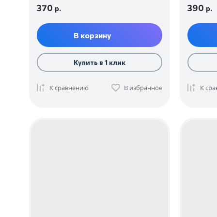
370
390
р.
р.
В корзину
Купить в 1 клик
К сравнению
В избранное
К ср