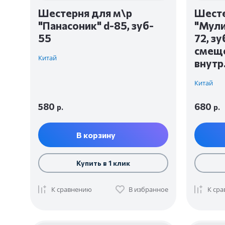
Шестерня для м\р
Шесте
"Панасоник" d-85, зуб-
"Мули
55
72, зу
смеще
Китай
внутр
Китай
580
680
р.
р.
В корзину
Купить в 1 клик
К сравнению
В избранное
К ср