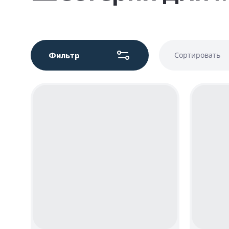
Фильтр
Сортировать
Цена - у
Цена - во
Название 
Название 