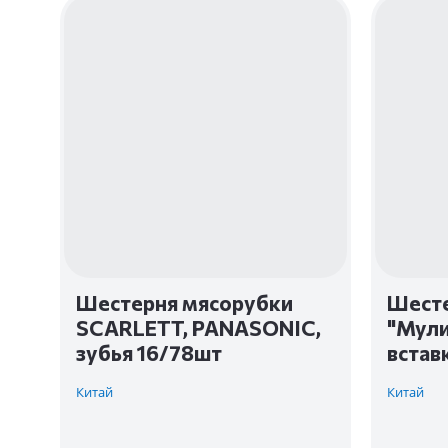
Шестерня мясорубки
Шесте
SCARLETT, PANASONIC,
"Мули
зубья 16/78шт
встав
Китай
Китай