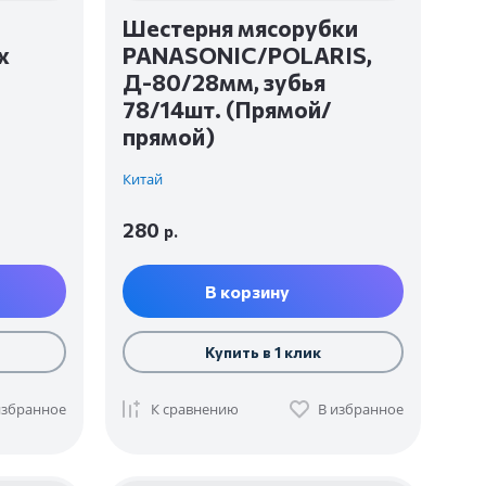
Шестерня мясорубки
x
PANASONIC/POLARIS,
Д-80/28мм, зубья
78/14шт. (Прямой/
прямой)
Китай
280
р.
В корзину
Купить в 1 клик
избранное
К сравнению
В избранное