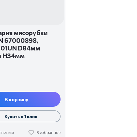
рня мясорубки
N 67000898,
01UN D84мм
м H34мм
В корзину
Купить в 1 клик
авнению
В избранное