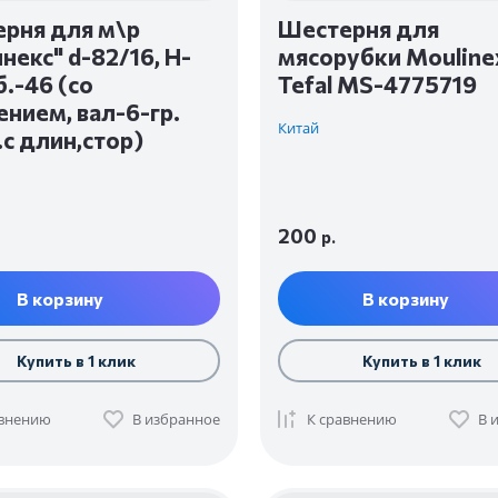
рня для м\р
Шестерня для
некс" d-82/16, Н-
мясорубки Mouline
б.-46 (со
Tefal MS-4775719
нием, вал-6-гр.
Китай
.с длин,стор)
200
р.
В корзину
В корзину
Купить в 1 клик
Купить в 1 клик
авнению
В избранное
К сравнению
В 