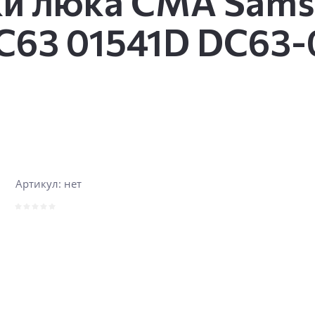
ки люка СМА Sam
C63 01541D DC63-
Артикул:
нет