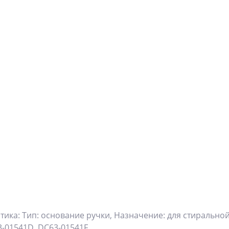
ика: Тип: основание ручки, Назначение: для стиральной
-01541D, DC63-01541F.