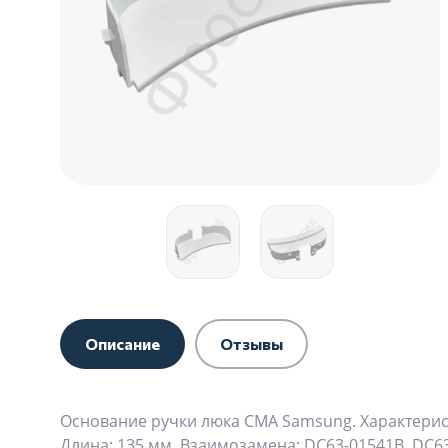
Описание
Отзывы
Основание ручки люка СМА Samsung. Характерист
Длина: 135 мм, Взаимозамена: DC63-01541B, DC63