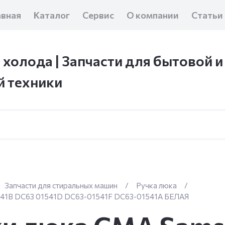
авная
Каталог
Сервис
О компании
Статьи
 холода | Запчасти для бытовой и
 техники
Запчасти для стиральных машин
/
Ручка люка
/
541В DC63 01541D DC63-01541F DC63-01541А БЕЛАЯ