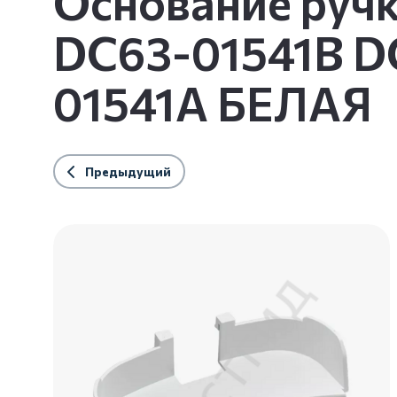
Основание руч
DC63-01541В D
01541А БЕЛАЯ
Предыдущий