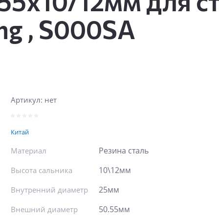
55x10/12мм для с
g , S000SA
Артикул:
нет
Китай
Резина сталь
Материал
10\12мм
Высота сальника
25мм
Внутренний диаметр
50.55мм
Внешний диаметр