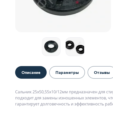
Описание
Параметры
Отзывы
Сальник 25x50,55x10/12мм предназначен для ст
подходит для замены изношенных элементов, чт
гарантирует долговечность и эффективность раб