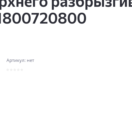
ерхнего разбрызг
 1800720800
Артикул:
нет