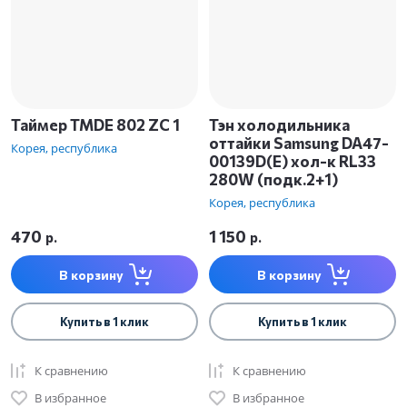
Таймер TMDE 802 ZC 1
Тэн холодильника
оттайки Samsung DA47-
Корея, республика
00139D(E) хол-к RL33
280W (подк.2+1)
Корея, республика
470
1 150
р.
р.
В корзину
В корзину
Купить в 1 клик
Купить в 1 клик
К сравнению
К сравнению
В избранное
В избранное